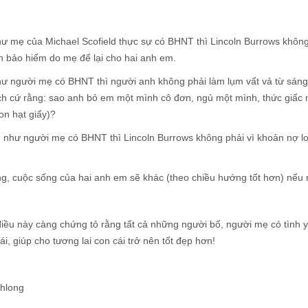
ư mẹ của Michael Scofield thực sự có BHNT thì Lincoln Burrows không 
ền bảo hiểm do mẹ để lại cho hai anh em.
hư người mẹ có BHNT thì người anh không phải làm lụm vất vả từ sáng
ch cứ rằng: sao anh bỏ em một mình cô đơn, ngủ một mình, thức giấc 
on hạt giấy)?
 như người mẹ có BHNT thì Lincoln Burrows không phải vì khoản nợ lo 
ng, cuộc sống của hai anh em sẽ khác (theo chiều hướng tốt hơn) nếu
iều này càng chứng tỏ rằng tất cả những người bố, người mẹ có tình 
ái, giúp cho tương lai con cái trở nên tốt đẹp hơn!
chlong