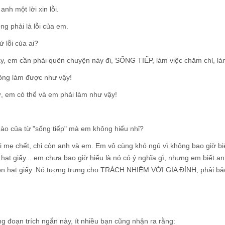
anh một lời xin lỗi.
ng phải là lỗi của em.
ứ lỗi của ai?
ày, em cần phải quên chuyện này đi, SỐNG TIẾP, làm việc chăm chỉ, l
ông làm được như vậy!
, em có thể và em phải làm như vậy!
ào của từ "sống tiếp" mà em không hiểu nhỉ?
i mẹ chết, chỉ còn anh và em. Em vô cùng khó ngủ vì không bao giờ b
hạt giấy... em chưa bao giờ hiểu là nó có ý nghĩa gì, nhưng em biết a
on hạt giấy. Nó tượng trưng cho TRÁCH NHIỆM VỚI GIA ĐÌNH, phải bảo 
 đoạn trích ngắn này, ít nhiều bạn cũng nhận ra rằng: