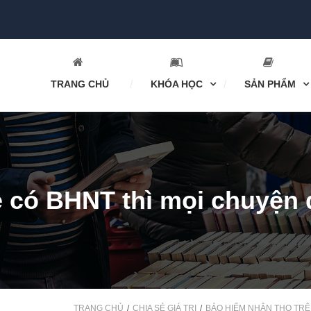
TRANG CHỦ
KHÓA HỌC
SẢN PHẨM
 có BHNT thì mọi chuyện 
TRANG CHỦ
CHIA SẺ GIÁ TRỊ
BẢO HIỂM NHÂN THỌ TRÊ