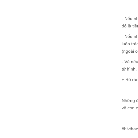
- Nếu nh
đó là ti
- Nếu n
luôn trá
(ngoài c
- Và nếu
tử hình.
+ Rõ rà
Những đ
vệ con c
#hlvtha