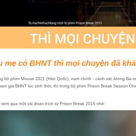
u mẹ có BHNT thì mọi chuyện đã khá
ng bộ phim Mouse 2021 (Hàn Quốc), nam chính - cảnh sát Jeong Ba-re
ham gia BHNT lúc sinh thời, thì trong bộ phim Prison Break Season 
.
xem qua một vài đoạn trích từ Prison Break 2015 nhé: