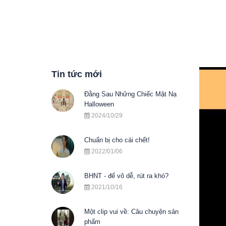
Tin tức mới
Đằng Sau Những Chiếc Mặt Nạ
Halloween
2024/10/29
Chuẩn bị cho cái chết!
2022/01/06
BHNT - để vô dễ, rút ra khó?
2021/10/16
Một clip vui về: Câu chuyện sản
phẩm