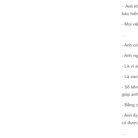
- Anh kh
bảo hiểm
- Mọi vi
...
- Anh c
- Anh ng
- Là vì 
- Là sao
- Số tiề
giúp anh
- Bằng 
- Anh ấy
có được 
...