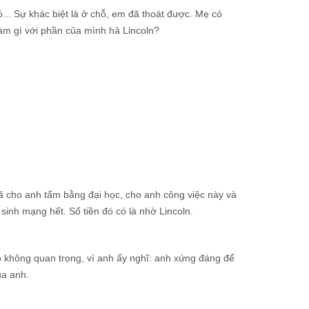
ó... Sự khác biệt là ở chỗ, em đã thoát được. Mẹ có
àm gì với phần của mình hả Lincoln?
đã cho anh tấm bằng đại học, cho anh công việc này và
sinh mạng hết. Số tiền đó có là nhờ Lincoln.
đó không quan trọng, vì anh ấy nghĩ: anh xứng đáng để
ủa anh.