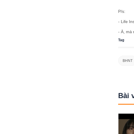
P/s:
- Life I
- À, mà 
Tag
BHNT
Bài 