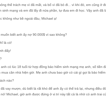
ông thể trách mẹ vì đã mất, và bố vì đã bỏ đi... vì khi đó, em cũng ở đ
 sinh mạng và em đã lấy đi nửa phần, tự đưa em đi học. Vậy anh đã l
ệc không như bề ngoài đâu, Michael ạ!
ó muốn biết anh ấy nợ 90.000$ vì sao không?
hĩ là có!
anh đấy!
?
n anh có lúc 18 tuổi từ hợp đồng bảo hiểm sinh mạng mẹ anh, số tiền 
 mua căn nhà hiện giờ. Mẹ anh chưa bao giờ có cái gì gọi là bảo hiểm 
cách nào?
 đã vay mượn, dù biết là rất khó để anh ấy có thể trả lại, nhưng điều 
nó! Michael, giờ anh được đứng ở vị trí này tất cả là nhờ có anh trai c