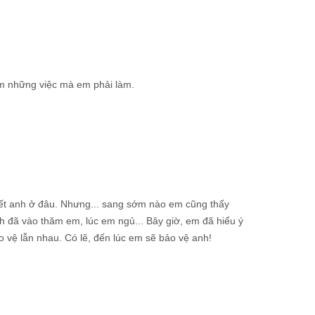
àm những việc mà em phải làm.
iết anh ở đâu. Nhưng... sang sớm nào em cũng thấy
nh đã vào thăm em, lúc em ngủ... Bây giờ, em đã hiểu ý
vệ lẫn nhau. Có lẽ, đến lúc em sẽ bảo vệ anh!