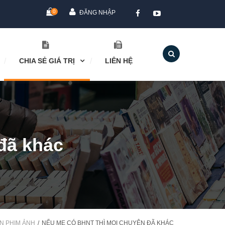
0
ĐĂNG NHẬP
CHIA SẺ GIÁ TRỊ
LIÊN HỆ
đã khác
N PHIM ẢNH
NẾU MẸ CÓ BHNT THÌ MỌI CHUYỆN ĐÃ KHÁC