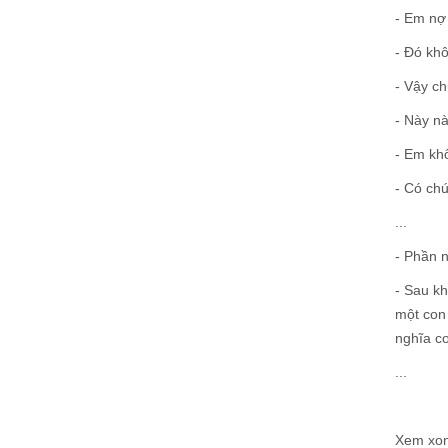
- Em nợ 
- Đó khô
- Vậy ch
- Này n
- Em kh
- Có chứ
...
- Phần n
- Sau kh
một con 
nghĩa c
...
Xem xong