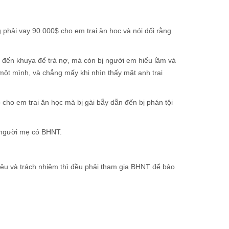
phải vay 90.000$ cho em trai ăn học và nói dối rằng
 đến khuya để trả nợ, mà còn bị người em hiểu lầm và
một mình, và chẳng mấy khi nhìn thấy mặt anh trai
cho em trai ăn học mà bị gài bẫy dẫn đến bị phán tội
 người mẹ có BHNT.
yêu và trách nhiệm thì đều phải tham gia BHNT để bảo