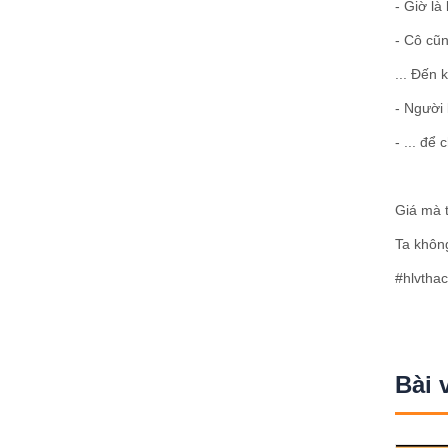
- Giờ là
- Cô cũn
... Đến 
- Người k
- ... để
Giá mà t
Ta khôn
#hlvtha
Bài 