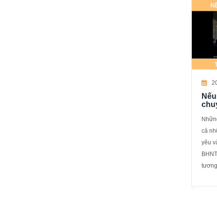
2
Nếu
chu
Những
cả nh
yêu v
BHNT 
tương 