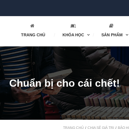
TRANG CHỦ
KHÓA HỌC
SẢN PHẨM
Chuẩn bị cho cái chết!
TRANG CHỦ
CHIA SẺ GIÁ TRỊ
BẢO H