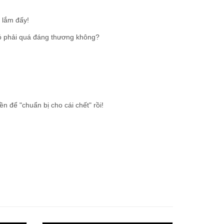
n lắm đấy!
 có phải quá đáng thương không?
n để "chuẩn bị cho cái chết" rồi!