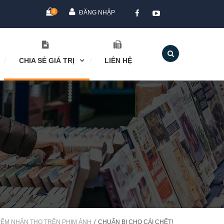
0
ĐĂNG NHẬP
CHIA SẺ GIÁ TRỊ
LIÊN HỆ
IỂM NHÂN THỌ TRÊN PHIM ẢNH
CHUẨN BỊ CHO CÁI CHẾT!