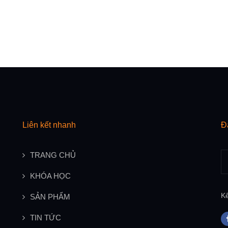
Liên kết nhanh
Đ
TRANG CHỦ
KHÓA HỌC
Kế
SẢN PHẨM
TIN TỨC