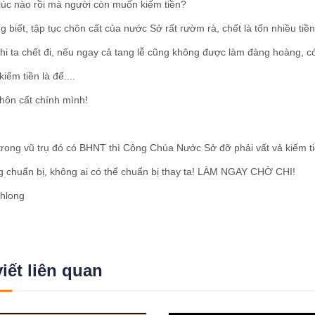
 lúc nào rồi mà người còn muốn kiếm tiền?
g biết, tập tục chôn cất của nước Sở rất rườm rà, chết là tốn nhiều tiề
khi ta chết đi, nếu ngay cả tang lễ cũng không được làm đàng hoàng,
iếm tiền là để....
 chôn cất chính mình!
rong vũ trụ đó có BHNT thì Công Chúa Nước Sở đỡ phải vất vả kiếm tiề
g chuẩn bị, không ai có thể chuẩn bị thay ta! LÀM NGAY CHỜ CHI!
chlong
viết liên quan