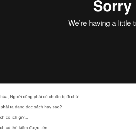
húa, Người cũng phải có chuẩn bị đi chứ!
 phải ta đang đọc sách hay sao?
ch có ích gì?...
ch có thể kiếm được tiền...