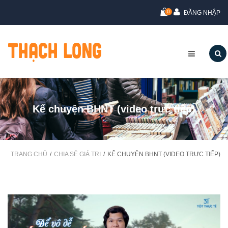
0
ĐĂNG NHẬP
Kể chuyện BHNT (video trực tiếp)
TRANG CHỦ
CHIA SẺ GIÁ TRỊ
KỂ CHUYỆN BHNT (VIDEO TRỰC TIẾP)