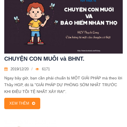
CHUYỆN CON MUỖI và BHNT.
2019/12/20
6171
Ngay bây giờ, bạn cần phải chuẩn bị MỘT GIẢI PHÁP mà theo lời
Thầy HGP, đó là "GIẢI PHÁP DỰ PHÒNG SỚM NHẤT TRƯỚC
KHI ĐIỀU TỒI TỆ NHẤT XẢY RA!".
XEM THÊM