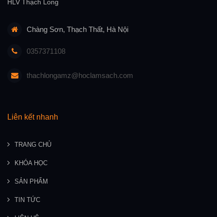
HLV Thạch Long
Chàng Sơn, Thạch Thất, Hà Nội
0357371108
thachlongamz@hoclamsach.com
Liên kết nhanh
TRANG CHỦ
KHÓA HỌC
SẢN PHẨM
TIN TỨC