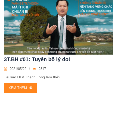
3T.BH #01: Tuyên bố lý do!
2021/05/22
2317
Tại sao HLV Thạch Long làm thế?
XEM THÊM