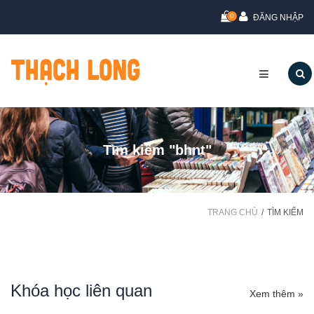
0
ĐĂNG NHẬP
Tìm kiếm "bhnt"
TRANG CHỦ
TÌM KIẾM
Khóa học liên quan
Xem thêm »