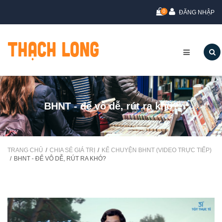
0
ĐĂNG NHẬP
BHNT - để vô dễ, rút ra khó?
TRANG CHỦ
CHIA SẺ GIÁ TRỊ
KỂ CHUYỆN BHNT (VIDEO TRỰC TIẾP)
BHNT - ĐỂ VÔ DỄ, RÚT RA KHÓ?