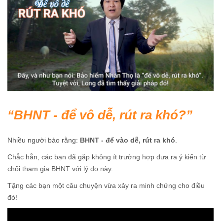
BHNT - để vô dễ, rút ra khó?
Nhiều người bảo rằng:
BHNT - để vào dễ, rút ra khó
.
Chẳc hẳn, các bạn đã gặp không ít trường hợp đưa ra ý kiến từ
chối tham gia BHNT với lý do này.
Tặng các bạn một câu chuyện vừa xảy ra minh chứng cho điều
đó!