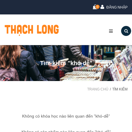
0
ĐĂNG NHẬP
Tìm kiếm "khó-dễ"
TRANG CHỦ
TÌM KIẾM
Không có khóa học nào liên quan đến "khó-dễ"