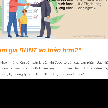
am gia BHNT an toàn hơn?
u khách hàng vẫn còn băn khoăn khi được tư vấn các sản phẩm Bảo H
 của các sản phẩm BHNT hiện nay thường kéo dài từ 10 năm đến 15,
 đời, liệu công ty Bảo Hiểm Nhân Thọ phá sản thì sao?....