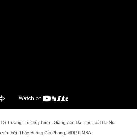
 LS Trương Thị Thúy Bình - Giảng viên Đại Học Luật Hà Nội.
h sửa bởi: Thầy Hoàng Gia Phong, MDRT, MBA