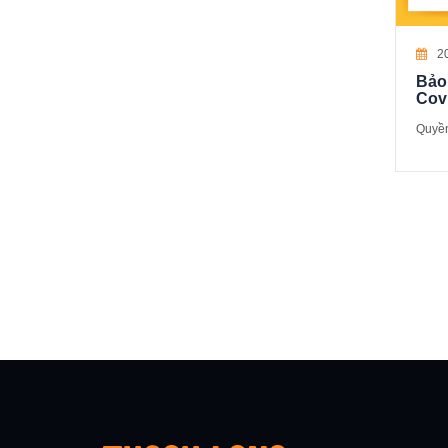
2
Bảo
Cov
Quyền