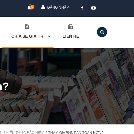
0
ĐĂNG NHẬP
CHIA SẺ GIÁ TRỊ
LIÊN HỆ
n?
RỊ
KIẾN THỨC BẢO HIỂM
THAM GIA BHNT AN TOÀN HƠN?