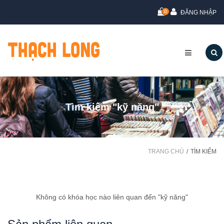
0
ĐĂNG NHẬP
Tìm kiếm "kỹ năng"
TRANG CHỦ
TÌM KIẾM
Không có khóa học nào liên quan đến "kỹ năng"