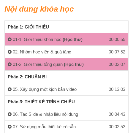
Nội dung khóa học
Phần 1: GIỚI THIỆU
01-1. Giới thiệu khóa học
(Học thử)
00:00:55
02. Nhóm học viên & quà tặng
00:07:52
01-2. Giới thiệu tổng quan
(Học thử)
00:02:07
Phần 2: CHUẨN BỊ
05. Xây dựng một kịch bản video
00:13:03
Phần 3: THIẾT KẾ TRÌNH CHIẾU
06. Tạo Slide & nhập liệu nội dung
00:04:43
07. Sử dụng mẫu thiết kế có sẵn
00:02:53