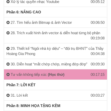
Xử lý tác quyền nhạc Youtube
00:05:12
Phần 6: NÂNG CAO
27. Tìm hiểu ảnh Bitmap & ảnh Vector
00:06:50
28. Trích xuất hình ảnh vector & diễn hoạt từng bộ phận
00:19:08
29. Thiết kế “Ngôi nhà kỳ diệu” – “đội trụ BHNT” của Thầy
Hoàng Gia Phong
00:04:38
30. Diễn hoạt “mắt chớp chớp, miệng đớp đớp”
00:09:30
Tư vấn không tiếp xúc
(Học thử)
00:17:15
Phần 7: LỜI KẾT
31. Lời kết
00:03:27
Phần 8: MINH HỌA TẶNG KÈM