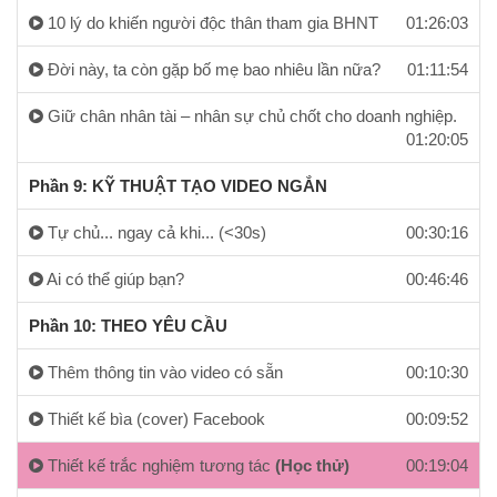
10 lý do khiến người độc thân tham gia BHNT
01:26:03
Đời này, ta còn gặp bố mẹ bao nhiêu lần nữa?
01:11:54
Giữ chân nhân tài – nhân sự chủ chốt cho doanh nghiệp.
01:20:05
Phần 9: KỸ THUẬT TẠO VIDEO NGẮN
Tự chủ... ngay cả khi... (<30s)
00:30:16
Ai có thể giúp bạn?
00:46:46
Phần 10: THEO YÊU CẦU
Thêm thông tin vào video có sẵn
00:10:30
Thiết kế bìa (cover) Facebook
00:09:52
Thiết kế trắc nghiệm tương tác
(Học thử)
00:19:04