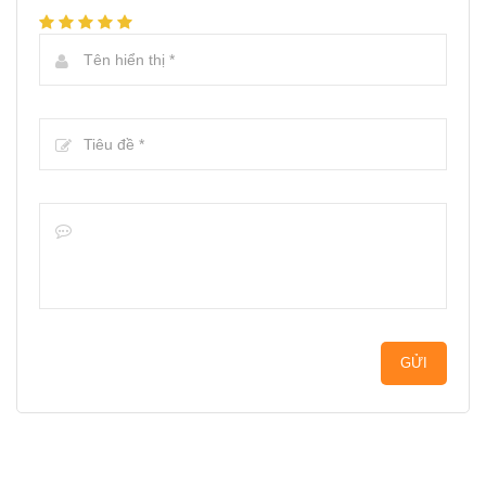
GỬI
Entelfken
272721
[url=https://newfasttadalafil.com/]Cialis[/url] Viagra
Online Us Pharmacy <a