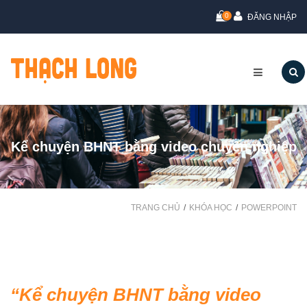
0
ĐĂNG NHẬP
Kể chuyện BHNT bằng video chuyên nghiệp
TRANG CHỦ
KHÓA HỌC
POWERPOINT
Kể chuyện BHNT bằng video