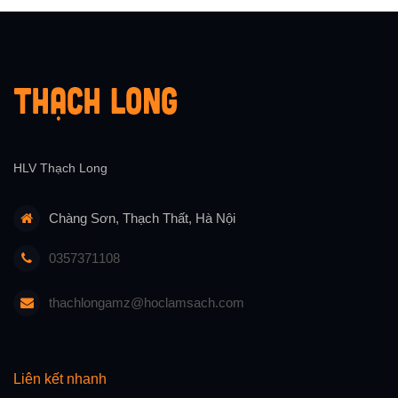
href=https://newfasttadalafil.com/>generic cialis
5mg</a> Lwhxzi https://newfasttadalafil.com/ -
canadian pharmacy cialis 20mg Cialis Hipertension
HLV Thạch Long
Chàng Sơn, Thạch Thất, Hà Nội
0357371108
thachlongamz@hoclamsach.com
Liên kết nhanh